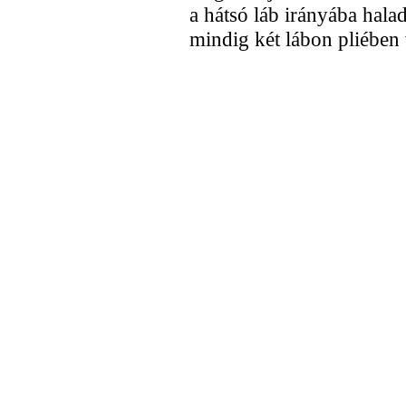
a hátsó láb irányába hala
mindig két lábon pliében