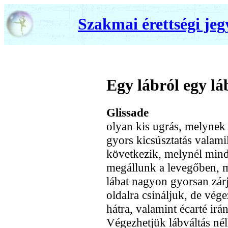
Szakmai érettségi jeg
Egy lábról egy l
Glissade
olyan kis ugrás, melynek
gyors kicsúsztatás valami
következik, melynél mindk
megállunk a levegőben, m
lábat nagyon gyorsan zár
oldalra csináljuk, de vége
hátra, valamint écarté irá
Végezhetjük lábváltás nél