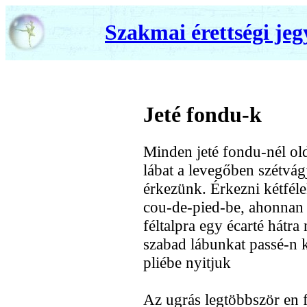
Szakmai érettségi jeg
Jeté fondu-k
Minden jeté fondu-nél old
lábat a levegőben szétvág
érkezünk. Érkezni kétféle
cou-de-pied-be, ahonnan
féltalpra egy écarté hátr
szabad lábunkat passé-n k
pliébe nyitjuk
Az ugrás legtöbbször en f