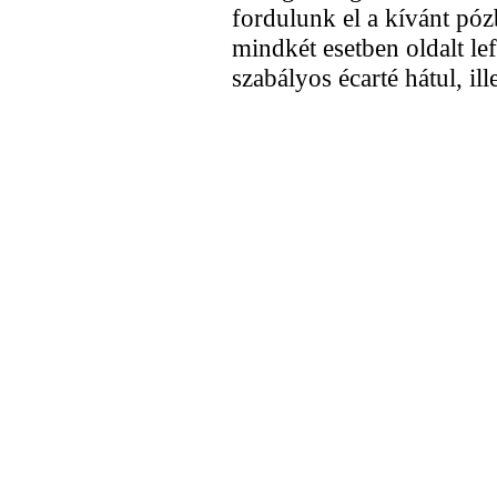
fordulunk el a kívánt póz
mindkét esetben oldalt lef
szabályos écarté hátul, ill